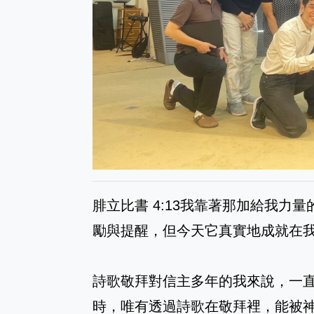
腓立比書 4:13我靠著那加給我力
勵與提醒，但今天它真實地成就在
詩歌敬拜對信主多年的我來說，一
時，唯有透過詩歌在敬拜裡，能被