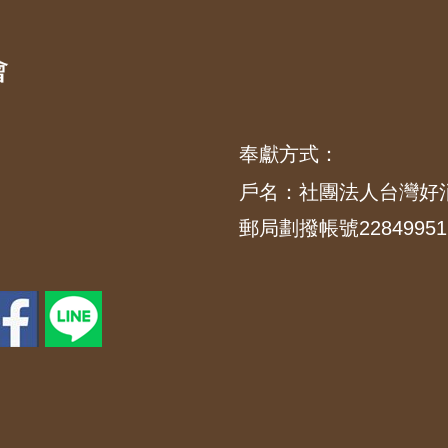
奉獻方式：
戶名：社團法人台灣好
郵局劃撥帳號22849951