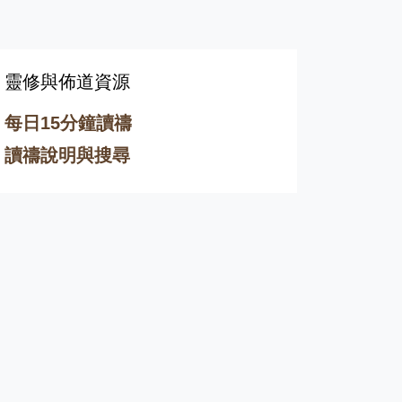
靈修與佈道資源
每日15分鐘讀禱
讀禱說明與搜尋