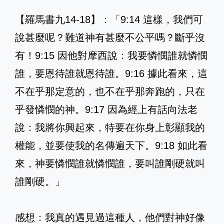
【羅馬書九14-18】：「9:14 這樣，我們可
說甚麼呢？難道神有甚麼不公平嗎？斷乎沒
有！9:15 因他對摩西說：我要憐憫誰就憐憫
誰，要恩待誰就恩待誰。9:16 據此看來，這
不在乎那定意的，也不在乎那奔跑的，只在
乎發憐憫的神。9:17 因為經上有話向法老
說：我將你興起來，特要在你身上彰顯我的
權能，並要使我的名傳遍天下。9:18 如此看
來，神要憐憫誰就憐憫誰，要叫誰剛硬就叫
誰剛硬。」
感想：我真的遇見過這種人，他們對神好像