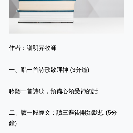
作者：謝明昇牧師
一、唱一首詩歌敬拜神 (3分鐘)
聆聽一首詩歌，預備心領受神的話
二、讀一段經文：讀三遍後開始默想 (5分
鐘)