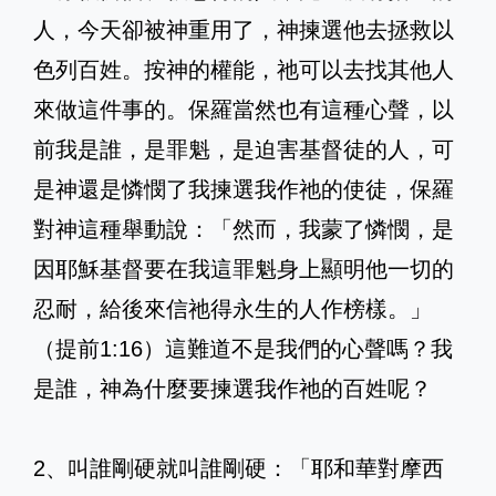
人，今天卻被神重用了，神揀選他去拯救以
色列百姓。按神的權能，祂可以去找其他人
來做這件事的。保羅當然也有這種心聲，以
前我是誰，是罪魁，是迫害基督徒的人，可
是神還是憐憫了我揀選我作祂的使徒，保羅
對神這種舉動說：「然而，我蒙了憐憫，是
因耶穌基督要在我這罪魁身上顯明他一切的
忍耐，給後來信祂得永生的人作榜樣。」
（提前1:16）這難道不是我們的心聲嗎？我
是誰，神為什麼要揀選我作祂的百姓呢？
2、叫誰剛硬就叫誰剛硬：「耶和華對摩西