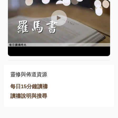
靈修與佈道資源
每日15分鐘讀禱
讀禱說明與搜尋